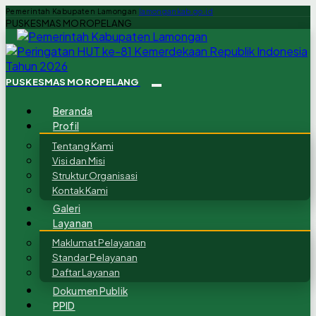
Pemerintah Kabupaten Lamongan
lamongankab.go.id
PUSKESMAS MOROPELANG
PUSKESMAS MOROPELANG
Beranda
Profil
Tentang Kami
Visi dan Misi
Struktur Organisasi
Kontak Kami
Galeri
Layanan
Maklumat Pelayanan
Standar Pelayanan
Daftar Layanan
Dokumen Publik
PPID