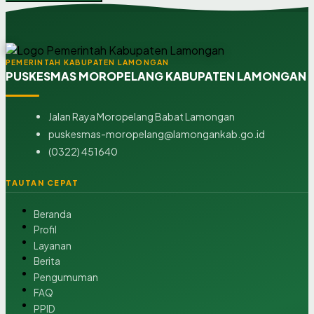
PEMERINTAH KABUPATEN LAMONGAN
PUSKESMAS MOROPELANG KABUPATEN LAMONGAN
Jalan Raya Moropelang Babat Lamongan
puskesmas-moropelang@lamongankab.go.id
(0322) 451640
TAUTAN CEPAT
Beranda
Profil
Layanan
Berita
Pengumuman
FAQ
PPID