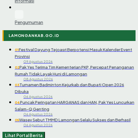
Informasi
Pengumuman
LAMONGANKAB.GO.ID
Festival Dayung Tejoasri Berpotensi Masuk Kalender Event
01
Provinsi
09 Agustus 2026
Pak Yes Terima Tim Kementerian PKP, Percepat Penanganan
02
Rumah Tidak Layak Huni di Lamongan
08 Agustus 2026
Turnamen Badminton Kejurkab dan Bupati Open 2026
03
Dibuka
06 Agustus 2026
Puncak Peringatan HARGANAS dan HAN, Pak Yes Luncurkan
04
Salam-Q Genting
06 Agustus 2026
Wasev Sebut TMMD Lamongan Selalu Sukses dan Berhasil
05
06 Agustus 2026
Lihat Portal Berita