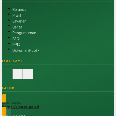
Beranda
Profil
Layanan
Berita
Pengumuman
FAQ
PPID
Dokumen Publik
IKUTI KAMI
LAPOR!
SP4N-LAPOR!
https://lapor.go.id
LAPOR PAK YES!