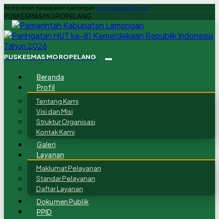
Pemerintah Kabupaten Lamongan
lamongankab.go.id
PUSKESMAS MOROPELANG
PUSKESMAS MOROPELANG
Beranda
Profil
Tentang Kami
Visi dan Misi
Struktur Organisasi
Kontak Kami
Galeri
Layanan
Maklumat Pelayanan
Standar Pelayanan
Daftar Layanan
Dokumen Publik
PPID