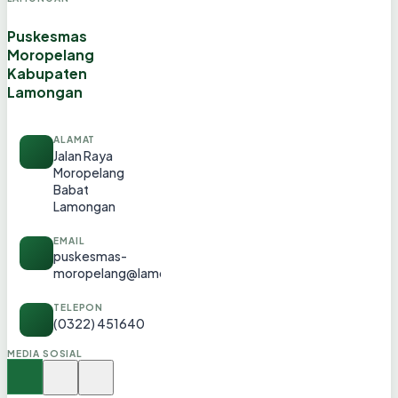
Puskesmas
Moropelang
Kabupaten
Lamongan
ALAMAT
Jalan Raya
Moropelang
Babat
Lamongan
EMAIL
puskesmas-
moropelang@lamongankab.go.id
TELEPON
(0322) 451640
MEDIA SOSIAL